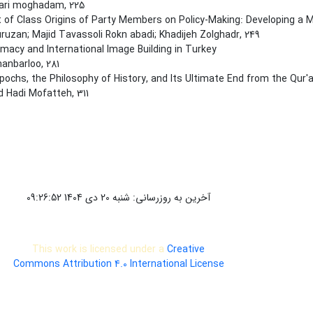
jari moghadam, 225
 of Class Origins of Party Members on Policy-Making: Developing a M
ruzan; Majid Tavassoli Rokn abadi; Khadijeh Zolghadr, 249
omacy and International Image Building in Turkey
anbarloo, 281
Epochs, the Philosophy of History, and Its Ultimate End from the Qur'
Hadi Mofatteh, 311
آخرین به روزرسانی: شنبه 20 دی 1404 09:26:52
This work is licensed under a
Creative
Commons Attribution 4.0 International License