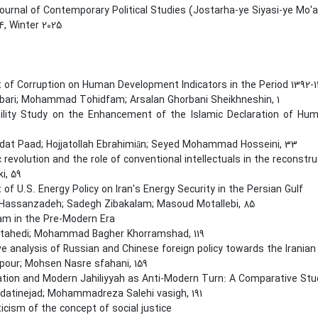
ournal of Contemporary Political Studies (Jostarha-ye Siyasi-ye Mo'
 4, Winter 2025
 of Corruption on Human Development Indicators in the Period 1392-1
bari; Mohammad Tohidfam; Arsalan Ghorbani Sheikhneshin, 1
ility Study on the Enhancement of the Islamic Declaration of Hum
dat Paad; Hojjatollah Ebrahimiān; Seyed Mohammad Hosseini, 33
 revolution and the role of conventional intellectuals in the reconstru
i, 59
of U.S. Energy Policy on Iran's Energy Security in the Persian Gulf
h Hassanzadeh; Sadegh Zibakalam; Masoud Motallebi, 85
slam in the Pre-Modern Era
tahedi; Mohammad Bagher Khorramshad, 119
 analysis of Russian and Chinese foreign policy towards the Iranian
rpour; Mohsen Nasre sfahani, 159
ation and Modern Jahiliyyah as Anti-Modern Turn: A Comparative St
datinejad; Mohammadreza Salehi vasigh, 191
ticism of the concept of social justice