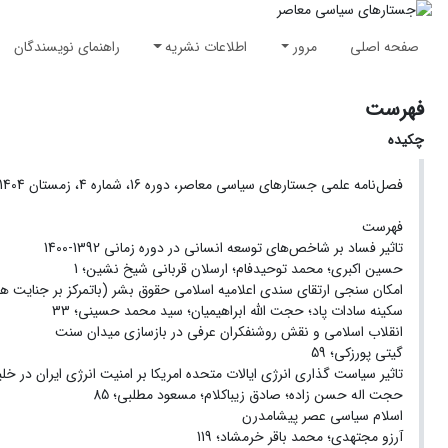
صفحه اصلی
مرور
اطلاعات نشریه
راهنمای نویسندگان
فهرست
چکیده
فصل‌نامه علمی جستارهای سیاسی معاصر، دوره 16، شماره 4، زمستان 1404
فهرست
تاثیر فساد بر شاخص‌های توسعه انسانی در دوره زمانی 1392-1400
حسین اکبری؛ محمد توحیدفام؛ ارسلان قربانی شیخ نشین؛ 1
امکان سنجی ارتقای سندی اعلامیه اسلامی حقوق بشر ‏‏(باتمرکز بر جنایت ه
سکینه سادات پاد؛ حجت الله ابراهیمیان؛ سید محمد حسینی؛ 33
انقلاب اسلامی و نقش روشنفکران عرفی در بازسازی میدان سنت
گیتی پورزکی؛ 59
تاثیر سیاست گذاری انرژی ایالات متحده امریکا بر امنیت انرژی ایران در خ
حجت اله حسن زاده؛ صادق زیباکلام؛ مسعود مطلبی؛ 85
اسلام سیاسی عصر پیشامدرن
آرزو مجتهدی؛ محمد باقر خرمشاد؛ 119