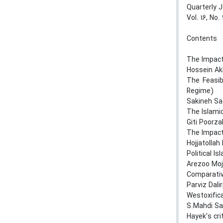
Quarterly J
Vol. 16, No.
Contents
The Impact
Hossein Ak
The Feasib
Regime)
Sakineh Sa
The Islamic
Giti Poorzak
The Impact 
Hojjatolla
Political I
Arezoo Moj
Comparative
Parviz Dali
Westoxific
S.Mahdi Sa
Hayek's cri