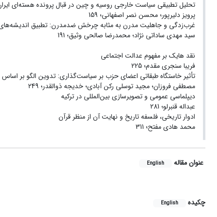
تحلیل تطبیقی سیاست خارجی روسیه و چین در قبال پرونده هسته‌ای ایران
پرویز دلیرپور؛ محسن نصر اصفهانی؛ 159
غرب‌زدگی و جاهلیت مدرن به مثابه چرخش ضدمدرن: تطبیق اندیشه‌های
سید مهدی ساداتی نژاد؛ محمدرضا صالحی وثیق؛ 191
نقد هایک بر مفهوم عدالت اجتماعی
فریبا سنجری مقدم؛ 225
تأثیر خاستگاه طبقاتی اعضای حزب بر سیاست‌گذاری: تدوین الگو بر اساس ن
مصطفی فروزان؛ مجید توسلی رکن آبادی؛ خدیجه ذوالقدر؛ 249
دیپلماسی عمومی و تصویرسازی بین‌المللی در ترکیه
عبداله قنبرلو؛ 281
ادوار تاریخی، فلسفه تاریخ و نهایت آن از منظر قرآن
محمد هادی مفتح؛ 311
عنوان مقاله
English
چکیده
English