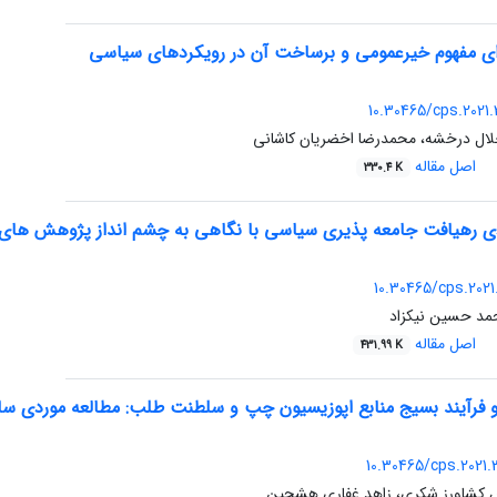
ای مفهوم خیرعمومی و برساخت آن در رویکردهای سیاسی
10.30465/cps.2021
ال درخشه، محمدرضا اخضریان کاشانی
اصل مقاله
330.4 K
ادی رهیافت جامعه پذیری سیاسی با نگاهی به چشم انداز پژوهش های
10.30465/cps.2021
حمد حسین نیکزاد
اصل مقاله
431.99 K
فرآیند بسیج منابع اپوزیسیون چپ و سلطنت طلب: مطالعه موردی سازما
10.30465/cps.2021
س کشاورز شکری، زاهد غفاری هشجین