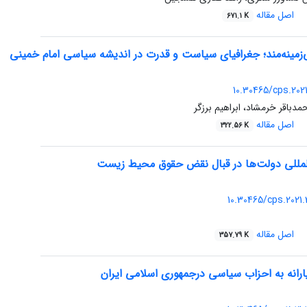
اصل مقاله
671.1 K
زمینه‌مند؛ جغرافیای سیاست و قدرت در اندیشه سیاسی امام خمینی
10.30465/cps.2021
باقر خرمشاد، ابراهیم برزگر
اصل مقاله
322.56 K
لمللی دولت‌ها در قبال نقض حقوق محیط زیست
10.30465/cps.2021
اصل مقاله
357.79 K
ارانه به احزاب سیاسی درجمهوری اسلامی ایران