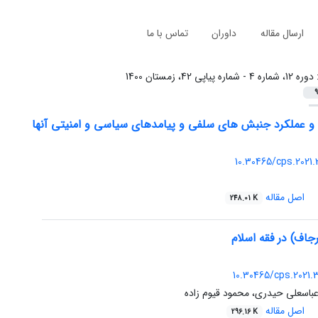
ارسال مقاله
داوران
تماس با ما
:
دوره 12، شماره 4 - شماره پیاپی 42، زمستان 1400
9
 و عملکرد جنبش های سلفی و پیامدهای سیاسی و امنیتی آنها
10.30465/cps.2021
اصل مقاله
248.01 K
اف) در فقه اسلام
10.30465/cps.2021
عباسعلی حیدری، محمود قیوم زاده
اصل مقاله
296.16 K