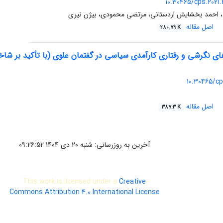
10.30465/cps.2021
، احمد بخشایش اردستانی، مرتضی محمودی، بیژن نیری
اصل مقاله
280.79 K
های نگرشی و رفتاری کارآمدی سیاسی در گفتمان علوی (با تأکید بر ش
10.30465/cp
اصل مقاله
387.3 K
آخرین به روزرسانی: شنبه 20 دی 1404 09:26:52
This work is licensed under a
Creative
Commons Attribution 4.0 International License